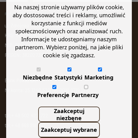
Na naszej stronie używamy plików cookie,
aby dostosować treści i reklamy, umożliwić
FUNDACJA KAN VISION
korzystanie z funkcji mediów
ul. Zdrojowa 51, 16-001 Kleosin
społecznościowych oraz analizować ruch.
KRS: 0000761805
Informacje te udostępniamy naszym
NIP: 9662126147
partnerom. Wybierz poniżej, na jakie pliki
REGON: 382027394
cookie się zgadzasz.
Niezbędne
Statystyki
Marketing
Bank Pekao SA
Nr konta: 25 1240 5211 1111 0010 8719 3216
Preferencje
Partnerzy
Zaakceptuj
tel:+ 48 502 422 722
niezbęne
tel:+ 48 668 818 007
Zaakceptuj wybrane