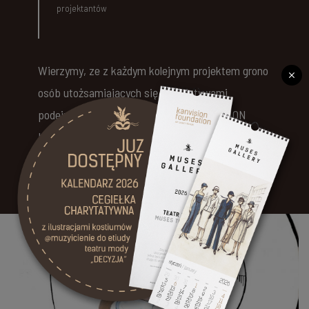
projektantów
Wierzymy, ze z każdym kolejnym projektem grono
osób utożsamiających się z inicjatywami
podejmowanymi przez Fundacje KAN VISION
będzie rosło, a wsparcie artystycznych działań
naszych beneficjentów stanie się jedna z
ważniejszych form uznania i podziwu dla ich
twórczości.