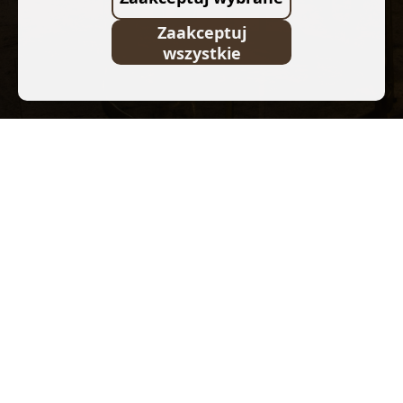
Zaakceptuj
wszystkie
FUNDACJA KAN VISION
ul. Zdrojowa 51, 16-001 Kleosin
KRS: 0000761805
NIP: 9662126147
REGON: 382027394
Bank Pekao SA