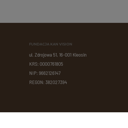
FUNDACJA KAN VISION
ul. Zdrojowa 51, 16-001 Kleosin
KRS: 0000761805
NIP: 9662126147
REGON: 382027394