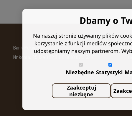
Dbamy o Tw
Na naszej stronie używamy plików cooki
korzystanie z funkcji mediów społeczn
Bank Pekao SA
t
udostępniamy naszym partnerom. Wybierz
Nr konta: 25 1240 5211 1111 0010 8719 3216
te
Niezbędne
Statystyki
Ma
f
Zaakceptuj
Zaakce
U
niezbęne