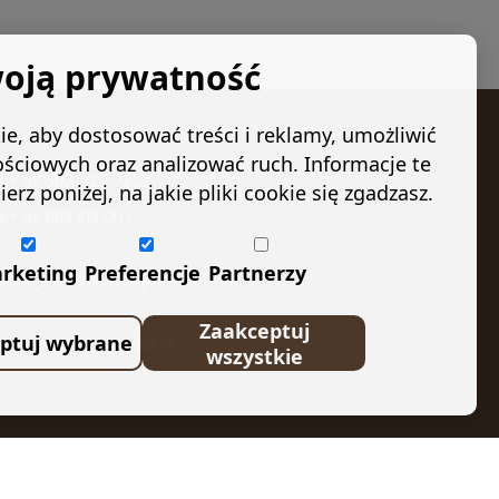
oją prywatność
e, aby dostosować treści i reklamy, umożliwić
ościowych oraz analizować ruch. Informacje te
el:+ 48 502 422 722
 poniżej, na jakie pliki cookie się zgadzasz.
l:+ 48 668 818 007
rketing
Preferencje
Partnerzy
undacja@kanvision.pl
Zaakceptuj
ptuj wybrane
stawienia plików cookie
wszystkie