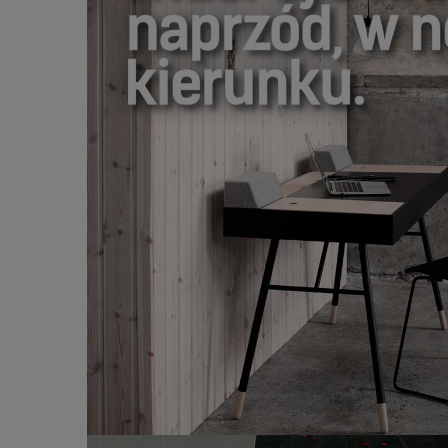
KAŻDY NASZ KROK MUSI BYĆ K
W NOWYM KIERUNKU