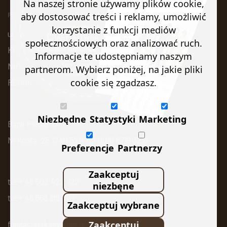
Na naszej stronie używamy plików cookie,
aby dostosować treści i reklamy, umożliwić
FUNDACJA KAN VISION
korzystanie z funkcji mediów
ul. Zdrojowa 51, 16-001 Kleosin
społecznościowych oraz analizować ruch.
KRS: 0000761805
Informacje te udostępniamy naszym
NIP: 9662126147
partnerom. Wybierz poniżej, na jakie pliki
REGON: 382027394
cookie się zgadzasz.
Niezbędne
Statystyki
Marketing
Bank Pekao SA
Nr konta: 25 1240 5211 1111 0010 8719 3216
Preferencje
Partnerzy
Zaakceptuj
tel:+ 48 502 422 722
niezbęne
tel:+ 48 668 818 007
Zaakceptuj wybrane
fundacja@kanvision.pl
Zaakceptuj