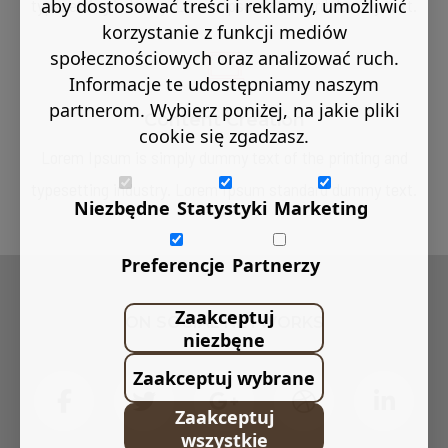
typesetting industry. Lorem Ipsum standard dummy text.
aby dostosować treści i reklamy, umożliwić
korzystanie z funkcji mediów
społecznościowych oraz analizować ruch.
Informacje te udostępniamy naszym
partnerom. Wybierz poniżej, na jakie pliki
Content Creation
cookie się zgadzasz.
Lorem Ipsum is simply dummy text of the printing and
typesetting industry. Lorem Ipsum standard dummy text.
Niezbędne
Statystyki
Marketing
Preferencje
Partnerzy
Zaakceptuj
ON SOCIAL NETWORKS
niezbęne
Zaakceptuj wybrane
Zaakceptuj
wszystkie