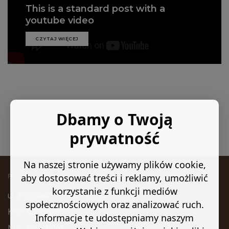
This is a standard post with a
youtube video
CZYTAJ WIĘCEJ
Dbamy o Twoją
1
2
prywatność
Na naszej stronie używamy plików cookie,
aby dostosować treści i reklamy, umożliwić
FUNDACJA KAN VISION
korzystanie z funkcji mediów
ul. Zdrojowa 51, 16-001 Kleosin
społecznościowych oraz analizować ruch.
KRS: 0000761805
Informacje te udostępniamy naszym
NIP: 9662126147