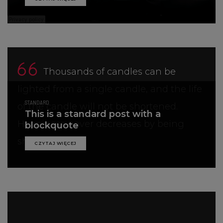
Thousands of candles can be
lighted from a single candle, and the life
STANDARD
of the candle will not be shortened.
This is a standard post with a
Happiness never decreases by being
blockquote
shared.
CZYTAJ WIĘCEJ