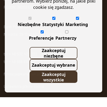
partnerom. Wybierz poniżej, na jakie pliki
REGON: 382027394
cookie się zgadzasz.
Niezbędne
Statystyki
Marketing
Bank Pekao SA
Nr konta: 25 1240 5211 1111 0010 8719 3216
Preferencje
Partnerzy
Zaakceptuj
tel:+ 48 502 422 722
niezbęne
tel:+ 48 668 818 007
Zaakceptuj wybrane
fundacja@kanvision.pl
Zaakceptuj
wszystkie
Ustawienia plików cookie