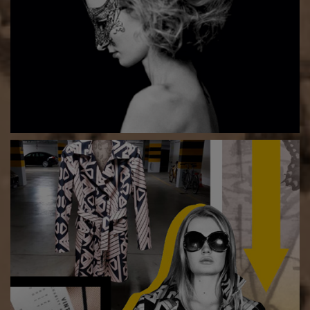
Art charity project: „UNMASKED” [wernisaż]