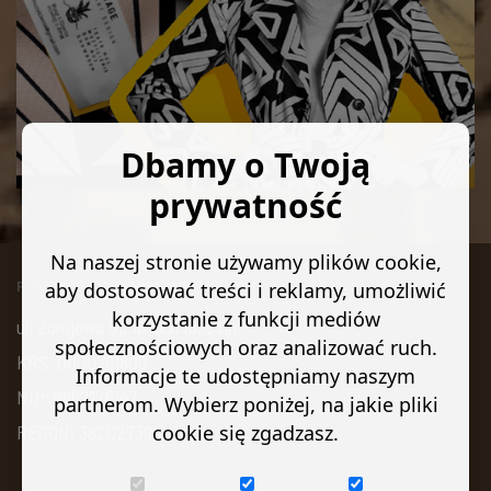
Okiem projektanta: „YELLOW MOOD SIGNS” – Joanna Filas
Dbamy o Twoją
Kaczan
prywatność
Na naszej stronie używamy plików cookie,
aby dostosować treści i reklamy, umożliwić
FUNDACJA KAN VISION
korzystanie z funkcji mediów
ul. Zdrojowa 51, 16-001 Kleosin
społecznościowych oraz analizować ruch.
KRS: 0000761805
Informacje te udostępniamy naszym
NIP: 9662126147
partnerom. Wybierz poniżej, na jakie pliki
REGON: 382027394
cookie się zgadzasz.